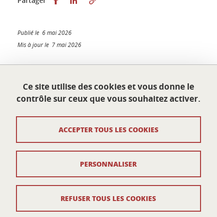
Partager
Publié le 6 mai 2026
Mis à jour le 7 mai 2026
Ce site utilise des cookies et vous donne le
École doctorale Sciences économiques
contrôle sur ceux que vous souhaitez activer.
Université Grenoble Alpes
Maison du doctorat Jean Kuntzmann
110 rue de la Chimie
ACCEPTER TOUS LES COOKIES
38400 Saint-Martin-d'Hères
France
ed-eco@univ-grenoble-alpes.fr
PERSONNALISER
Contacts
REFUSER TOUS LES COOKIES
Crédits