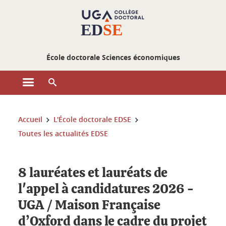
Gestion des cookies
École doctorale Sciences économiques
Ouvrir le menu principal
Ouvrir le moteur de recherche
Vous êtes ici :
Accueil
L'École doctorale EDSE
Toutes les actualités EDSE
8 lauréates et lauréats de
l'appel à candidatures 2026 -
UGA / Maison Française
d’Oxford dans le cadre du projet