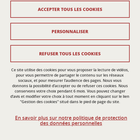
110 rue de la Chimie
ACCEPTER TOUS LES COOKIES
38400 Saint-Martin-d'Hères
France
ed-eco@univ-grenoble-alpes.fr
PERSONNALISER
Contacts
REFUSER TOUS LES COOKIES
Crédits
Ce site utilise des cookies pour vous proposer la lecture de vidéos,
Mentions légales
pour vous permettre de partager le contenu sur les réseaux
sociaux, et pour mesurer l’audience des pages. Nous vous
donnons la possibilité d’accepter ou de refuser ces cookies. Nous
Données personnelles
conservons votre choix pendant 6 mois. Vous pouvez changer
d’avis et modifier votre choix à tout moment en cliquant sur le lien
Gestion des cookies
"Gestion des cookies" situé dans le pied de page du site.
Accessibilité : non conforme
En savoir plus sur notre politique de protection
des données personnelles