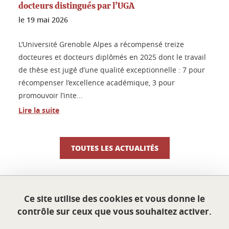
docteurs distingués par l’UGA
le
19 mai 2026
L’Université Grenoble Alpes a récompensé treize
docteures et docteurs diplômés en 2025 dont le travail
de thèse est jugé d’une qualité exceptionnelle : 7 pour
récompenser l’excellence académique, 3 pour
promouvoir l’inte...
Lire la suite
TOUTES LES ACTUALITÉS
Ce site utilise des cookies et vous donne le
École doctorale Sciences économiques
contrôle sur ceux que vous souhaitez activer.
Université Grenoble Alpes
Maison du doctorat Jean Kuntzmann