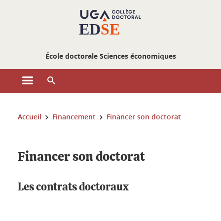
Gestion des cookies
École doctorale Sciences économiques
Ouvrir le menu principal
Ouvrir le moteur de recherche
Vous êtes ici :
Accueil
Financement
Financer son doctorat
Financer son doctorat
Les contrats doctoraux