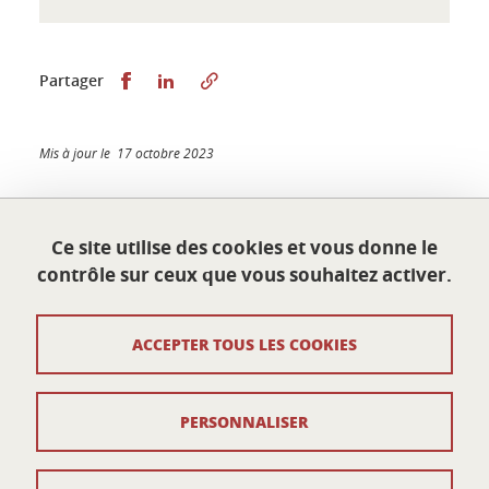
Partager sur Facebook
Partager sur LinkedIn
Partager
Mis à jour le 17 octobre 2023
Ce site utilise des cookies et vous donne le
École doctorale Sciences économiques
contrôle sur ceux que vous souhaitez activer.
Université Grenoble Alpes
Maison du doctorat Jean Kuntzmann
110 rue de la Chimie
ACCEPTER TOUS LES COOKIES
38400 Saint-Martin-d'Hères
France
ed-eco@univ-grenoble-alpes.fr
PERSONNALISER
Contacts