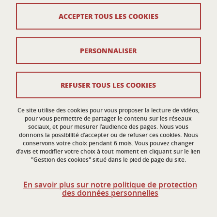
110 rue de la Chimie
ACCEPTER TOUS LES COOKIES
38400 Saint-Martin-d'Hères
France
ed-eco@univ-grenoble-alpes.fr
PERSONNALISER
Contacts
REFUSER TOUS LES COOKIES
Crédits
Ce site utilise des cookies pour vous proposer la lecture de vidéos,
Mentions légales
pour vous permettre de partager le contenu sur les réseaux
sociaux, et pour mesurer l’audience des pages. Nous vous
donnons la possibilité d’accepter ou de refuser ces cookies. Nous
Données personnelles
conservons votre choix pendant 6 mois. Vous pouvez changer
d’avis et modifier votre choix à tout moment en cliquant sur le lien
Gestion des cookies
"Gestion des cookies" situé dans le pied de page du site.
Accessibilité : non conforme
En savoir plus sur notre politique de protection
des données personnelles