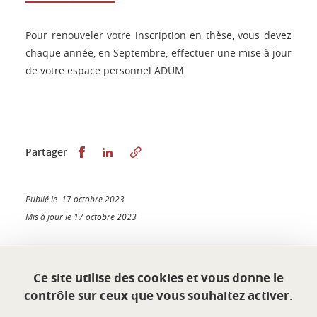
Pour renouveler votre inscription en thèse, vous devez
chaque année, en Septembre, effectuer une mise à jour
de votre espace personnel ADUM.
Partager sur Facebook
Partager sur LinkedIn
Partager
Publié le 17 octobre 2023
Mis à jour le 17 octobre 2023
Ce site utilise des cookies et vous donne le
École doctorale Sciences économiques
contrôle sur ceux que vous souhaitez activer.
Université Grenoble Alpes
Maison du doctorat Jean Kuntzmann