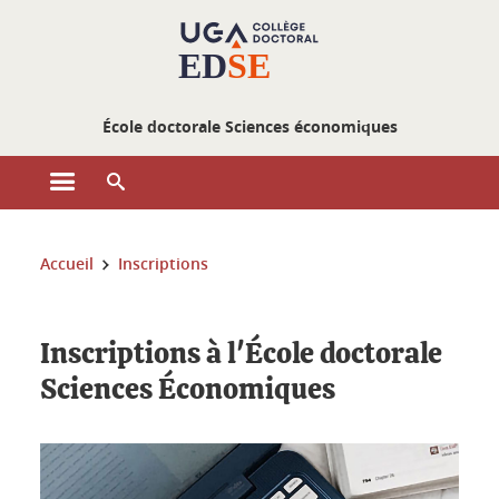
Gestion des cookies
École doctorale Sciences économiques
Ouvrir le menu principal
Ouvrir le moteur de recherche
Vous êtes ici :
Accueil
Inscriptions
Inscriptions à l'École doctorale
Sciences Économiques