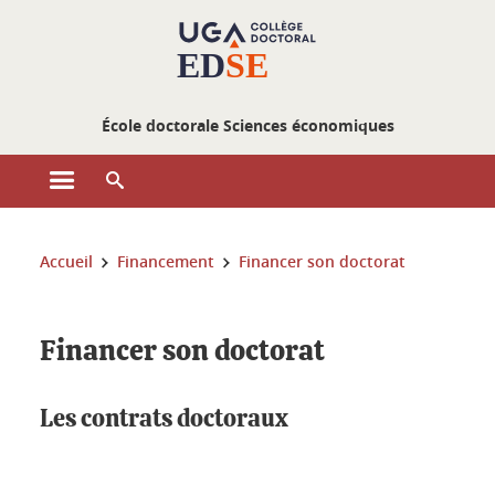
Gestion des cookies
École doctorale Sciences économiques
Ouvrir le menu principal
Ouvrir le moteur de recherche
Vous êtes ici :
Accueil
Financement
Financer son doctorat
Financer son doctorat
Les contrats doctoraux