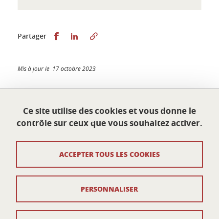
Partager sur Facebook
Partager sur LinkedIn
Partager
Mis à jour le 17 octobre 2023
Ce site utilise des cookies et vous donne le
École doctorale Sciences économiques
contrôle sur ceux que vous souhaitez activer.
Université Grenoble Alpes
Maison du doctorat Jean Kuntzmann
110 rue de la Chimie
ACCEPTER TOUS LES COOKIES
38400 Saint-Martin-d'Hères
France
ed-eco@univ-grenoble-alpes.fr
PERSONNALISER
Contacts