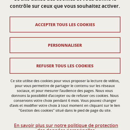
École doctorale Sciences économiques
contrôle sur ceux que vous souhaitez activer.
Université Grenoble Alpes
Maison du doctorat Jean Kuntzmann
110 rue de la Chimie
ACCEPTER TOUS LES COOKIES
38400 Saint-Martin-d'Hères
France
ed-eco@univ-grenoble-alpes.fr
PERSONNALISER
Contacts
REFUSER TOUS LES COOKIES
Crédits
Ce site utilise des cookies pour vous proposer la lecture de vidéos,
Mentions légales
pour vous permettre de partager le contenu sur les réseaux
sociaux, et pour mesurer l’audience des pages. Nous vous
donnons la possibilité d’accepter ou de refuser ces cookies. Nous
Données personnelles
conservons votre choix pendant 6 mois. Vous pouvez changer
d’avis et modifier votre choix à tout moment en cliquant sur le lien
Gestion des cookies
"Gestion des cookies" situé dans le pied de page du site.
Accessibilité : non conforme
En savoir plus sur notre politique de protection