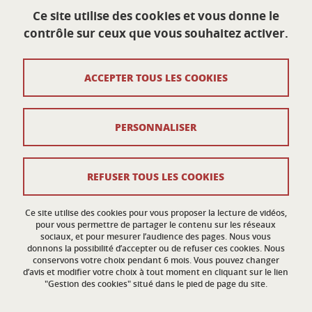
Ce site utilise des cookies et vous donne le
École doctorale Sciences économiques
contrôle sur ceux que vous souhaitez activer.
Université Grenoble Alpes
Maison du doctorat Jean Kuntzmann
110 rue de la Chimie
ACCEPTER TOUS LES COOKIES
38400 Saint-Martin-d'Hères
France
ed-eco@univ-grenoble-alpes.fr
PERSONNALISER
Contacts
REFUSER TOUS LES COOKIES
Crédits
Ce site utilise des cookies pour vous proposer la lecture de vidéos,
Mentions légales
pour vous permettre de partager le contenu sur les réseaux
sociaux, et pour mesurer l’audience des pages. Nous vous
donnons la possibilité d’accepter ou de refuser ces cookies. Nous
Données personnelles
conservons votre choix pendant 6 mois. Vous pouvez changer
d’avis et modifier votre choix à tout moment en cliquant sur le lien
Gestion des cookies
"Gestion des cookies" situé dans le pied de page du site.
Accessibilité : non conforme