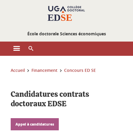
Gestion des cookies
École doctorale Sciences économiques
Ouvrir le menu principal
Ouvrir le moteur de recherche
Vous êtes ici :
Accueil
Financement
Concours ED SE
Candidatures contrats
doctoraux EDSE
Appel à candidatures